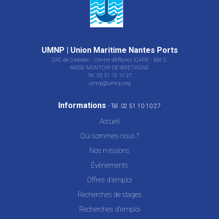
UMNP | Union Maritime Nantes Ports
ZAC de Cadréan - Centre d'Affaires ICARE - Bât C
44550 MONTOIR-DE-BRETAGNE
Tél. 02 51 10 10 27
umnp@umnp.org
Informations
- Tél. 02 51 10 10 27
Accueil
Qui sommes-nous ?
Nos missions
Évènements
Offres d'emploi
Recherches de stages
Recherches d'emploi